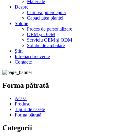
Materiale
Despre
Cum vă putem ajuta
Capacitatea plantei
Soluţie
Proces de personalizare
OEM și ODM
Serviciu OEM și ODM
Soluție de ambalare
Ştiri
Întrebări frecvente
Contacte
Forma pătrată
Acasă
Produse
Tipuri de casete
Forma pătrată
Categorii