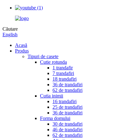
Căutare
English
Acasă
Produs
Tipuri de casete
Cutie rotunda
1 trandafir
7 trandafiri
18 trandafiri
36 de trandafiri
62 de trandafiri
Cutia inimii
16 trandafiri
25 de trandafiri
36 de trandafiri
Forma domului
30 de trandafiri
46 de trandafiri
62 de trandafiri