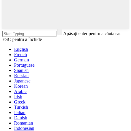
Apăsați enter pentru a căuta sau
ESC pentru a închide
English
French
German
Portuguese
Spanish
Russian
Japanese
Korean
Arabic
Irish
Greek
Turkish
Italian
Danish
Romanian
Indonesian