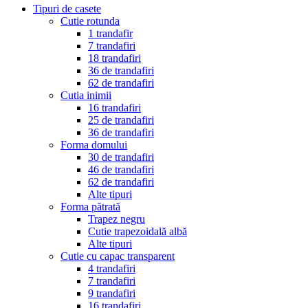
Tipuri de casete
Cutie rotunda
1 trandafir
7 trandafiri
18 trandafiri
36 de trandafiri
62 de trandafiri
Cutia inimii
16 trandafiri
25 de trandafiri
36 de trandafiri
Forma domului
30 de trandafiri
46 de trandafiri
62 de trandafiri
Alte tipuri
Forma pătrată
Trapez negru
Cutie trapezoidală albă
Alte tipuri
Cutie cu capac transparent
4 trandafiri
7 trandafiri
9 trandafiri
16 trandafiri