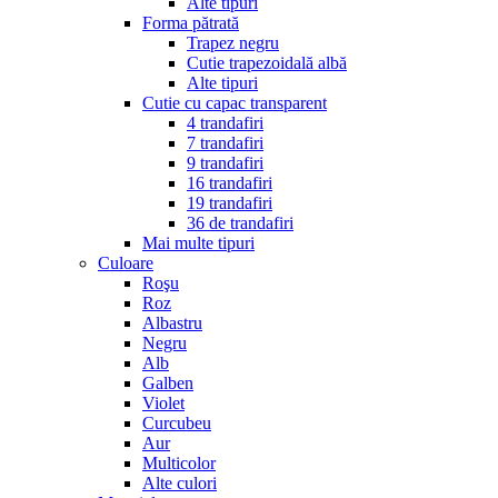
Alte tipuri
Forma pătrată
Trapez negru
Cutie trapezoidală albă
Alte tipuri
Cutie cu capac transparent
4 trandafiri
7 trandafiri
9 trandafiri
16 trandafiri
19 trandafiri
36 de trandafiri
Mai multe tipuri
Culoare
Roşu
Roz
Albastru
Negru
Alb
Galben
Violet
Curcubeu
Aur
Multicolor
Alte culori