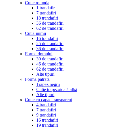
Cutie rotunda
1 trandafir
7 trandafiri
18 trandafiri
36 de trandafiri
62 de trandafiri
Cutia inimii
16 trandafiri
25 de trandafiri
36 de trandafiri
Forma domului
30 de trandafiri
46 de trandafiri
62 de trandafiri
Alte tipuri
Forma pătrată
Trapez negru
Cutie trapezoidală albă
Alte tipuri
Cutie cu capac transparent
4 trandafiri
7 trandafiri
9 trandafiri
16 trandafiri
19 trandafiri