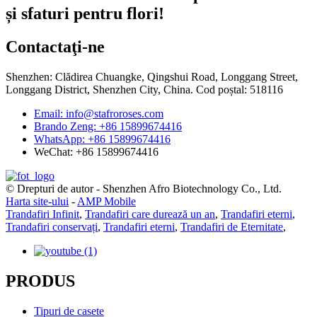
și sfaturi pentru flori!
Contactaţi-ne
Shenzhen: Clădirea Chuangke, Qingshui Road, Longgang Street,
Longgang District, Shenzhen City, China. Cod poștal: 518116
Email: info@stafroroses.com
Brando Zeng: +86 15899674416
WhatsApp: +86 15899674416
WeChat: +86 15899674416
© Drepturi de autor - Shenzhen Afro Biotechnology Co., Ltd.
Harta site-ului
-
AMP Mobile
Trandafiri Infinit
,
Trandafiri care durează un an
,
Trandafiri eterni
,
Trandafiri conservați
,
Trandafiri eterni
,
Trandafiri de Eternitate
,
PRODUS
Tipuri de casete