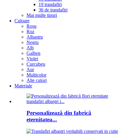
19 trandafiri
36 de trandafiri
Mai multe tipuri
Culoare
Roşu
Roz
Albastru
Negru
Alb
Galben
Violet
Curcubeu
Aur
Multicolor
Alte culori
Materiale
Personalizează din fabrică
eternitatea...