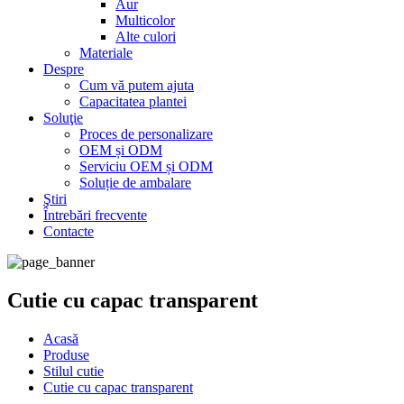
Aur
Multicolor
Alte culori
Materiale
Despre
Cum vă putem ajuta
Capacitatea plantei
Soluţie
Proces de personalizare
OEM și ODM
Serviciu OEM și ODM
Soluție de ambalare
Ştiri
Întrebări frecvente
Contacte
Cutie cu capac transparent
Acasă
Produse
Stilul cutie
Cutie cu capac transparent