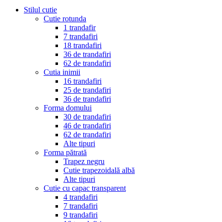
Stilul cutie
Cutie rotunda
1 trandafir
7 trandafiri
18 trandafiri
36 de trandafiri
62 de trandafiri
Cutia inimii
16 trandafiri
25 de trandafiri
36 de trandafiri
Forma domului
30 de trandafiri
46 de trandafiri
62 de trandafiri
Alte tipuri
Forma pătrată
Trapez negru
Cutie trapezoidală albă
Alte tipuri
Cutie cu capac transparent
4 trandafiri
7 trandafiri
9 trandafiri