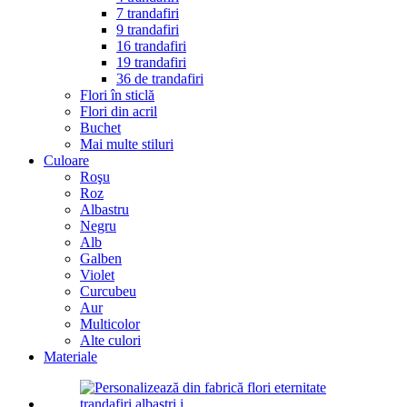
7 trandafiri
9 trandafiri
16 trandafiri
19 trandafiri
36 de trandafiri
Flori în sticlă
Flori din acril
Buchet
Mai multe stiluri
Culoare
Roşu
Roz
Albastru
Negru
Alb
Galben
Violet
Curcubeu
Aur
Multicolor
Alte culori
Materiale