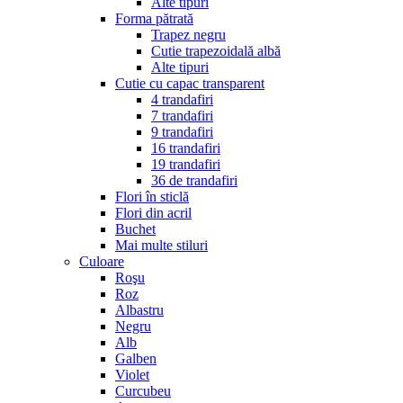
Alte tipuri
Forma pătrată
Trapez negru
Cutie trapezoidală albă
Alte tipuri
Cutie cu capac transparent
4 trandafiri
7 trandafiri
9 trandafiri
16 trandafiri
19 trandafiri
36 de trandafiri
Flori în sticlă
Flori din acril
Buchet
Mai multe stiluri
Culoare
Roşu
Roz
Albastru
Negru
Alb
Galben
Violet
Curcubeu