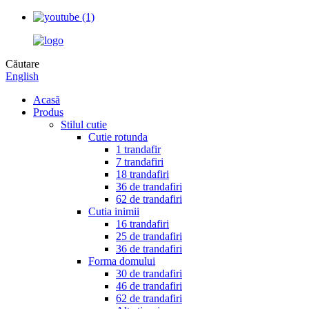
Căutare
English
Acasă
Produs
Stilul cutie
Cutie rotunda
1 trandafir
7 trandafiri
18 trandafiri
36 de trandafiri
62 de trandafiri
Cutia inimii
16 trandafiri
25 de trandafiri
36 de trandafiri
Forma domului
30 de trandafiri
46 de trandafiri
62 de trandafiri