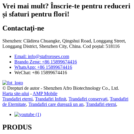
Vrei mai mult? Înscrie-te pentru reduceri
și sfaturi pentru flori!
Contactaţi-ne
Shenzhen: Clădirea Chuangke, Qingshui Road, Longgang Street,
Longgang District, Shenzhen City, China. Cod poștal: 518116
Email: info@stafroroses.com
Brando Zeng: +86 15899674416
WhatsApp: +86 15899674416
WeChat: +86 15899674416
© Drepturi de autor - Shenzhen Afro Biotechnology Co., Ltd.
Harta site-ului
-
AMP Mobile
Trandafiri eterni
,
Trandafiri Infinit
,
Trandafiri conservați
,
Trandafiri
de Eternitate
,
Trandafiri care durează un an
,
Trandafiri eterni
,
PRODUS