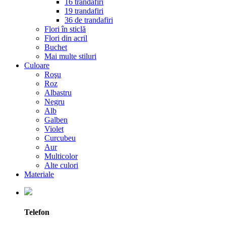
16 trandafiri
19 trandafiri
36 de trandafiri
Flori în sticlă
Flori din acril
Buchet
Mai multe stiluri
Culoare
Roşu
Roz
Albastru
Negru
Alb
Galben
Violet
Curcubeu
Aur
Multicolor
Alte culori
Materiale
Telefon