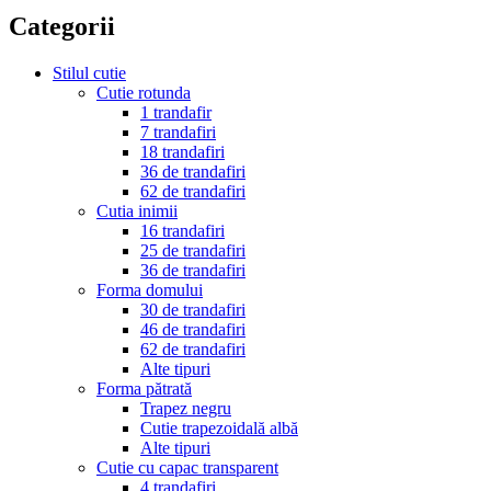
Categorii
Stilul cutie
Cutie rotunda
1 trandafir
7 trandafiri
18 trandafiri
36 de trandafiri
62 de trandafiri
Cutia inimii
16 trandafiri
25 de trandafiri
36 de trandafiri
Forma domului
30 de trandafiri
46 de trandafiri
62 de trandafiri
Alte tipuri
Forma pătrată
Trapez negru
Cutie trapezoidală albă
Alte tipuri
Cutie cu capac transparent
4 trandafiri