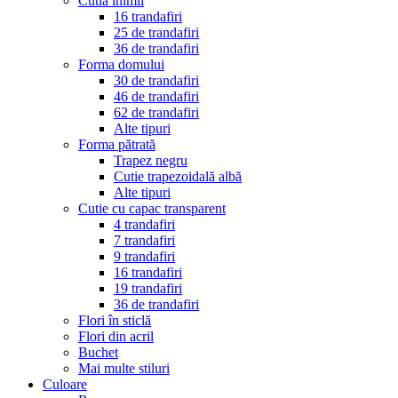
Cutia inimii
16 trandafiri
25 de trandafiri
36 de trandafiri
Forma domului
30 de trandafiri
46 de trandafiri
62 de trandafiri
Alte tipuri
Forma pătrată
Trapez negru
Cutie trapezoidală albă
Alte tipuri
Cutie cu capac transparent
4 trandafiri
7 trandafiri
9 trandafiri
16 trandafiri
19 trandafiri
36 de trandafiri
Flori în sticlă
Flori din acril
Buchet
Mai multe stiluri
Culoare