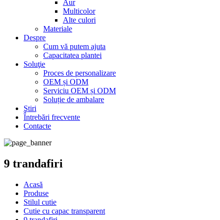
Aur
Multicolor
Alte culori
Materiale
Despre
Cum vă putem ajuta
Capacitatea plantei
Soluţie
Proces de personalizare
OEM și ODM
Serviciu OEM și ODM
Soluție de ambalare
Ştiri
Întrebări frecvente
Contacte
9 trandafiri
Acasă
Produse
Stilul cutie
Cutie cu capac transparent
9 trandafiri