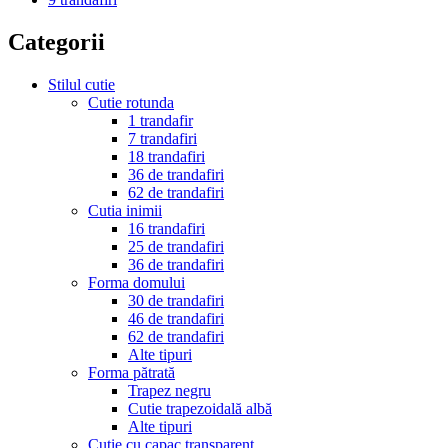
Categorii
Stilul cutie
Cutie rotunda
1 trandafir
7 trandafiri
18 trandafiri
36 de trandafiri
62 de trandafiri
Cutia inimii
16 trandafiri
25 de trandafiri
36 de trandafiri
Forma domului
30 de trandafiri
46 de trandafiri
62 de trandafiri
Alte tipuri
Forma pătrată
Trapez negru
Cutie trapezoidală albă
Alte tipuri
Cutie cu capac transparent