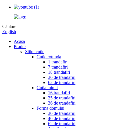
Căutare
English
Acasă
Produs
Stilul cutie
Cutie rotunda
1 trandafir
7 trandafiri
18 trandafiri
36 de trandafiri
62 de trandafiri
Cutia inimii
16 trandafiri
25 de trandafiri
36 de trandafiri
Forma domului
30 de trandafiri
46 de trandafiri
62 de trandafiri