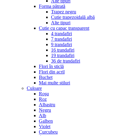
Alte tipuri
Forma pătrată
Trapez negru
Cutie trapezoidală albă
Alte tipuri
Cutie cu capac transparent
4 trandafiri
7 trandafiri
9 trandafiri
16 trandafiri
19 trandafiri
36 de trandafiri
Flori în sticlă
Flori din acril
Buchet
Mai multe stiluri
Culoare
Roşu
Roz
Albastru
Negru
Alb
Galben
Violet
Curcubeu