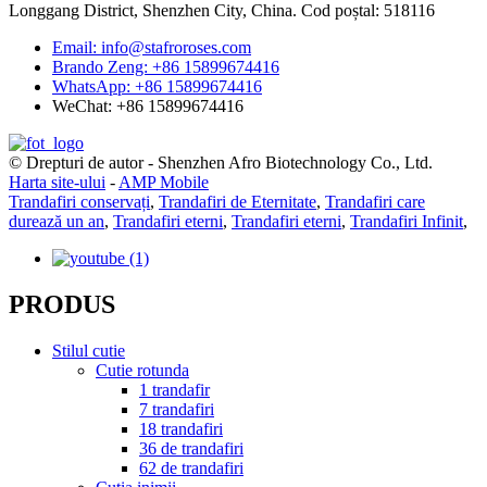
Longgang District, Shenzhen City, China. Cod poștal: 518116
Email: info@stafroroses.com
Brando Zeng: +86 15899674416
WhatsApp: +86 15899674416
WeChat: +86 15899674416
© Drepturi de autor - Shenzhen Afro Biotechnology Co., Ltd.
Harta site-ului
-
AMP Mobile
Trandafiri conservați
,
Trandafiri de Eternitate
,
Trandafiri care
durează un an
,
Trandafiri eterni
,
Trandafiri eterni
,
Trandafiri Infinit
,
PRODUS
Stilul cutie
Cutie rotunda
1 trandafir
7 trandafiri
18 trandafiri
36 de trandafiri
62 de trandafiri