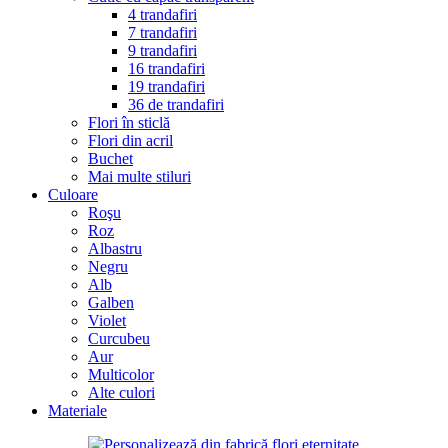
4 trandafiri
7 trandafiri
9 trandafiri
16 trandafiri
19 trandafiri
36 de trandafiri
Flori în sticlă
Flori din acril
Buchet
Mai multe stiluri
Culoare
Roşu
Roz
Albastru
Negru
Alb
Galben
Violet
Curcubeu
Aur
Multicolor
Alte culori
Materiale