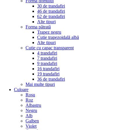
Forma domului
30 de trandafiri
46 de trandafiri
62 de trandafiri
Alte tipuri
Forma pătrată
Trapez negru
Cutie trapezoidală albă
Alte tipuri
Cutie cu capac transparent
4 trandafiri
7 trandafiri
9 trandafiri
16 trandafiri
19 trandafiri
36 de trandafiri
Mai multe tipuri
Culoare
Roşu
Roz
Albastru
Negru
Alb
Galben
Violet