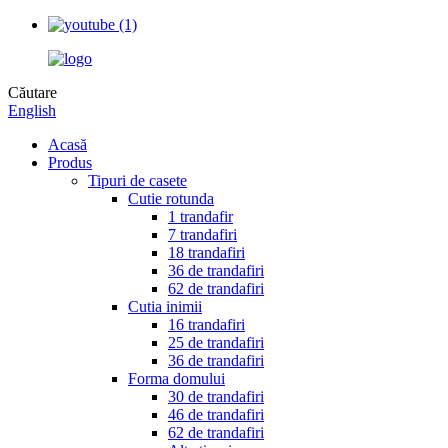
Căutare
English
Acasă
Produs
Tipuri de casete
Cutie rotunda
1 trandafir
7 trandafiri
18 trandafiri
36 de trandafiri
62 de trandafiri
Cutia inimii
16 trandafiri
25 de trandafiri
36 de trandafiri
Forma domului
30 de trandafiri
46 de trandafiri
62 de trandafiri