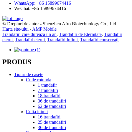
WhatsApp: +86 15899674416
WeChat: +86 15899674416
© Drepturi de autor - Shenzhen Afro Biotechnology Co., Ltd.
Harta site-ului
-
AMP Mobile
Trandafiri care durează un an
,
Trandafiri de Eternitate
,
Trandafiri
eterni
,
Trandafiri eterni
,
Trandafiri Infinit
,
Trandafiri conservați
,
PRODUS
Tipuri de casete
Cutie rotunda
1 trandafir
7 trandafiri
18 trandafiri
36 de trandafiri
62 de trandafiri
Cutia inimii
16 trandafiri
25 de trandafiri
36 de trandafiri