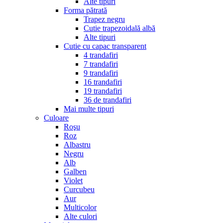
Alte tipuri
Forma pătrată
Trapez negru
Cutie trapezoidală albă
Alte tipuri
Cutie cu capac transparent
4 trandafiri
7 trandafiri
9 trandafiri
16 trandafiri
19 trandafiri
36 de trandafiri
Mai multe tipuri
Culoare
Roşu
Roz
Albastru
Negru
Alb
Galben
Violet
Curcubeu
Aur
Multicolor
Alte culori