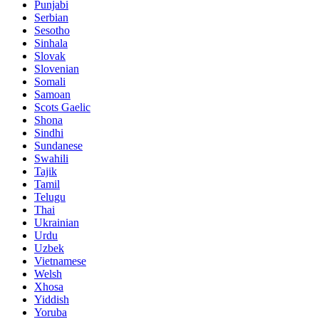
Punjabi
Serbian
Sesotho
Sinhala
Slovak
Slovenian
Somali
Samoan
Scots Gaelic
Shona
Sindhi
Sundanese
Swahili
Tajik
Tamil
Telugu
Thai
Ukrainian
Urdu
Uzbek
Vietnamese
Welsh
Xhosa
Yiddish
Yoruba