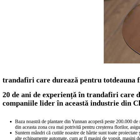
trandafiri care durează pentru totdeauna 
20 de ani de experiență în trandafiri care 
companiile lider în această industrie din C
Baza noastră de plantare din Yunnan acoperă peste 200.000 de met
din aceasta zona cea mai potrivită pentru creșterea florilor, asigurâ
Suntem mândri că cutiile noastre de hârtie sunt toate proiectat
alte echipamente automate, cum ar fi mașini de vopsit, mașini de șt