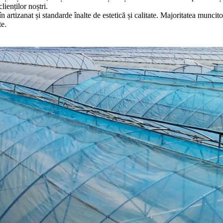
lienților noștri.
în artizanat și standarde înalte de estetică și calitate. Majoritatea munci
te.