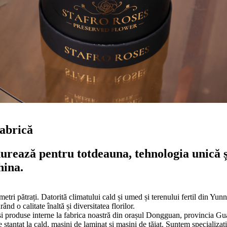
fabrică
durează pentru totdeauna, tehnologia unică ș
hina.
ri pătrați. Datorită climatului cald și umed și terenului fertil din Yunn
nd o calitate înaltă și diversitatea florilor.
e și produse interne la fabrica noastră din orașul Dongguan, provincia 
anțat la cald, mașini de laminat și mașini de tăiat. Suntem specializați în 