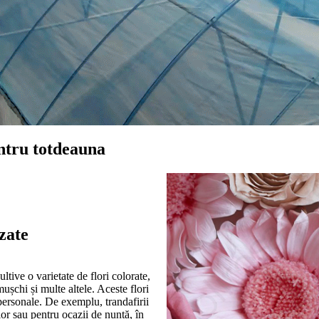
entru totdeauna
izate
tive o varietate de flori colorate,
ușchi și multe altele. Aceste flori
e personale. De exemplu, trandafirii
lor sau pentru ocazii de nuntă, în