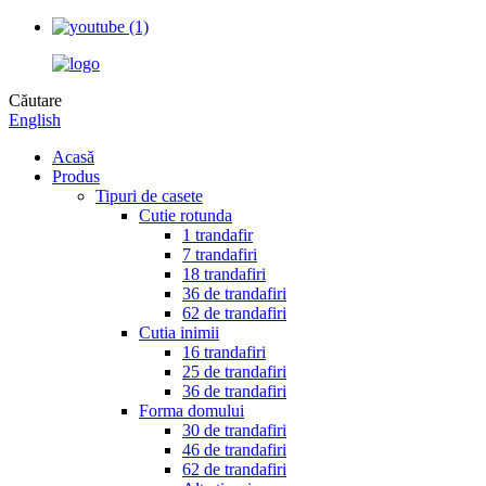
Căutare
English
Acasă
Produs
Tipuri de casete
Cutie rotunda
1 trandafir
7 trandafiri
18 trandafiri
36 de trandafiri
62 de trandafiri
Cutia inimii
16 trandafiri
25 de trandafiri
36 de trandafiri
Forma domului
30 de trandafiri
46 de trandafiri
62 de trandafiri