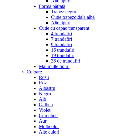
Alte tipuri
Forma pătrată
Trapez negru
Cutie trapezoidală albă
Alte tipuri
Cutie cu capac transparent
4 trandafiri
7 trandafiri
9 trandafiri
16 trandafiri
19 trandafiri
36 de trandafiri
Mai multe tipuri
Culoare
Roşu
Roz
Albastru
Negru
Alb
Galben
Violet
Curcubeu
Aur
Multicolor
Alte culori