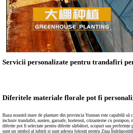
Servicii personalizate pentru trandafiri p
Diferitele materiale florale pot fi personal
Baza noastră mare de plantare din provincia Yunnan este capabilă să cul
inclusiv trandafiri, austen, garoafe, hortensii, crizanteme cu pompon, m
diferite pot fi selectate pentru diferite sărbători, scopuri sau preferinț
sunt un simbol al iubirii și sunt adesea folosiți pentru Ziua Îndrăgostiți