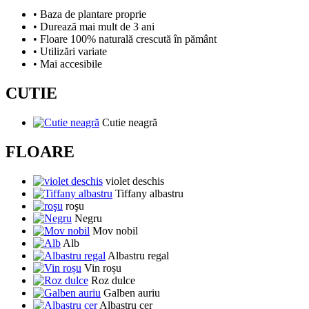
• Baza de plantare proprie
• Durează mai mult de 3 ani
• Floare 100% naturală crescută în pământ
• Utilizări variate
• Mai accesibile
CUTIE
Cutie neagră
FLOARE
violet deschis
Tiffany albastru
roşu
Negru
Mov nobil
Alb
Albastru regal
Vin roșu
Roz dulce
Galben auriu
Albastru cer