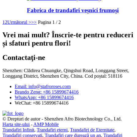
Fabrica de trandafiri veșnici frumoși
1
2
Următorul >
>>
Pagina 1 / 2
Vrei mai mult? Înscrie-te pentru reduceri
și sfaturi pentru flori!
Contactaţi-ne
Shenzhen: Clădirea Chuangke, Qingshui Road, Longgang Street,
Longgang District, Shenzhen City, China. Cod poștal: 518116
Email: info@stafroroses.com
Brando Zeng: +86 15899674416
WhatsApp: +86 15899674416
WeChat: +86 15899674416
© Drepturi de autor - Shenzhen Afro Biotechnology Co., Ltd.
Harta site-ului
-
AMP Mobile
Trandafiri Infinit
,
Trandafiri eterni
,
Trandafiri de Eternitate
,
Trandafiri conservați
,
Trandafiri care durează un an
,
Trandafiri