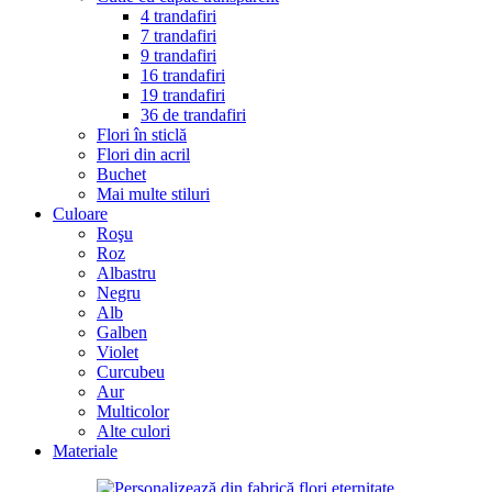
4 trandafiri
7 trandafiri
9 trandafiri
16 trandafiri
19 trandafiri
36 de trandafiri
Flori în sticlă
Flori din acril
Buchet
Mai multe stiluri
Culoare
Roşu
Roz
Albastru
Negru
Alb
Galben
Violet
Curcubeu
Aur
Multicolor
Alte culori
Materiale