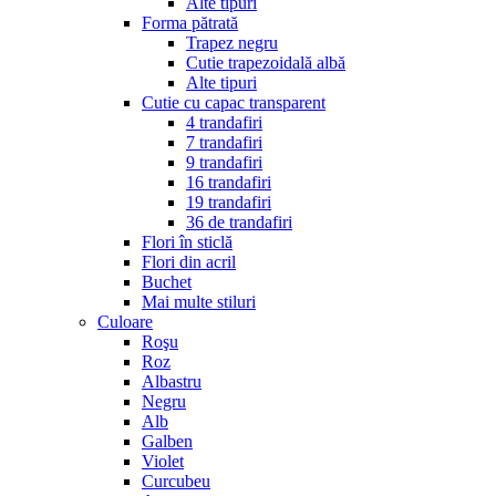
Alte tipuri
Forma pătrată
Trapez negru
Cutie trapezoidală albă
Alte tipuri
Cutie cu capac transparent
4 trandafiri
7 trandafiri
9 trandafiri
16 trandafiri
19 trandafiri
36 de trandafiri
Flori în sticlă
Flori din acril
Buchet
Mai multe stiluri
Culoare
Roşu
Roz
Albastru
Negru
Alb
Galben
Violet
Curcubeu