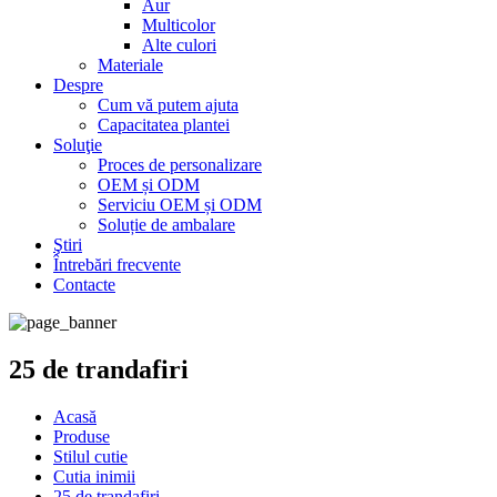
Aur
Multicolor
Alte culori
Materiale
Despre
Cum vă putem ajuta
Capacitatea plantei
Soluţie
Proces de personalizare
OEM și ODM
Serviciu OEM și ODM
Soluție de ambalare
Ştiri
Întrebări frecvente
Contacte
25 de trandafiri
Acasă
Produse
Stilul cutie
Cutia inimii
25 de trandafiri