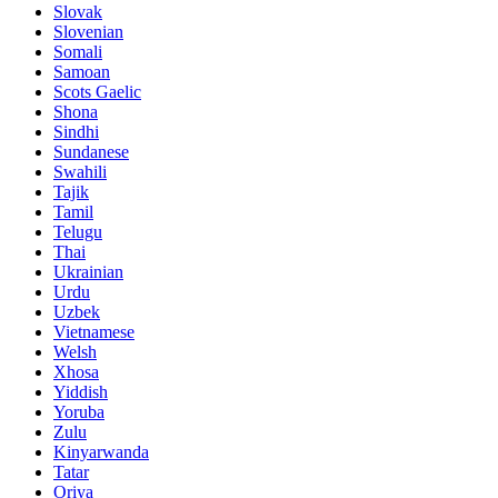
Slovak
Slovenian
Somali
Samoan
Scots Gaelic
Shona
Sindhi
Sundanese
Swahili
Tajik
Tamil
Telugu
Thai
Ukrainian
Urdu
Uzbek
Vietnamese
Welsh
Xhosa
Yiddish
Yoruba
Zulu
Kinyarwanda
Tatar
Oriya