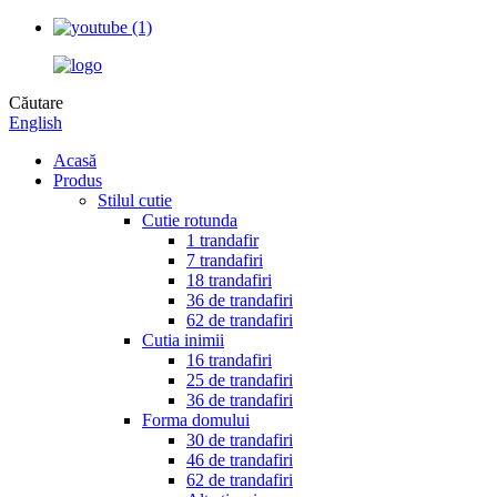
Căutare
English
Acasă
Produs
Stilul cutie
Cutie rotunda
1 trandafir
7 trandafiri
18 trandafiri
36 de trandafiri
62 de trandafiri
Cutia inimii
16 trandafiri
25 de trandafiri
36 de trandafiri
Forma domului
30 de trandafiri
46 de trandafiri
62 de trandafiri