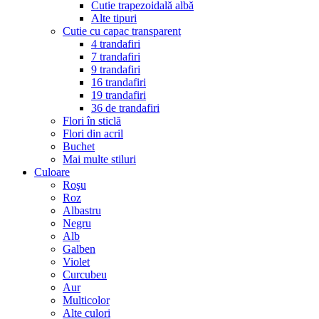
Cutie trapezoidală albă
Alte tipuri
Cutie cu capac transparent
4 trandafiri
7 trandafiri
9 trandafiri
16 trandafiri
19 trandafiri
36 de trandafiri
Flori în sticlă
Flori din acril
Buchet
Mai multe stiluri
Culoare
Roşu
Roz
Albastru
Negru
Alb
Galben
Violet
Curcubeu
Aur
Multicolor
Alte culori