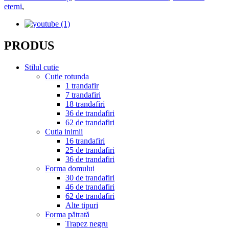
eterni
,
PRODUS
Stilul cutie
Cutie rotunda
1 trandafir
7 trandafiri
18 trandafiri
36 de trandafiri
62 de trandafiri
Cutia inimii
16 trandafiri
25 de trandafiri
36 de trandafiri
Forma domului
30 de trandafiri
46 de trandafiri
62 de trandafiri
Alte tipuri
Forma pătrată
Trapez negru