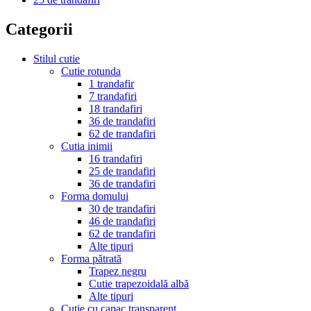
Categorii
Stilul cutie
Cutie rotunda
1 trandafir
7 trandafiri
18 trandafiri
36 de trandafiri
62 de trandafiri
Cutia inimii
16 trandafiri
25 de trandafiri
36 de trandafiri
Forma domului
30 de trandafiri
46 de trandafiri
62 de trandafiri
Alte tipuri
Forma pătrată
Trapez negru
Cutie trapezoidală albă
Alte tipuri
Cutie cu capac transparent